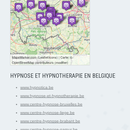
10 km
MapsMarker.com
(
Leaflet
/
icons
) | Carte: ©
10 mi
OpenStreetMap contributeurs
(
modifier
)
HYPNOSE ET HYPNOTHERAPIE EN BELGIQUE
www.hypnotica.be
www.hypnose-et-hypnotherapie.be
www.centre-hypnose-bruxelles.be
www.centre-hypnose-liege.be
www.centre-hypnose-brabant.be
www.centre-hypnose-namur.be