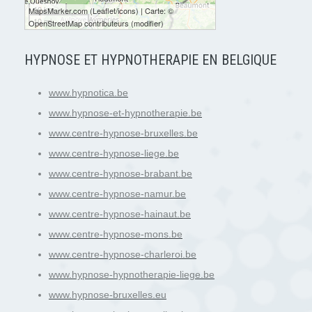
10 km
MapsMarker.com
(
Leaflet
/
icons
) | Carte: ©
10 mi
OpenStreetMap contributeurs
(
modifier
)
HYPNOSE ET HYPNOTHERAPIE EN BELGIQUE
www.hypnotica.be
www.hypnose-et-hypnotherapie.be
www.centre-hypnose-bruxelles.be
www.centre-hypnose-liege.be
www.centre-hypnose-brabant.be
www.centre-hypnose-namur.be
www.centre-hypnose-hainaut.be
www.centre-hypnose-mons.be
www.centre-hypnose-charleroi.be
www.hypnose-hypnotherapie-liege.be
www.hypnose-bruxelles.eu