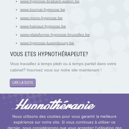
www.hypnose-brabant-wallon.be
www.tournai-hypnose.be
www.mons-hypnose.be
www.hainaut-hypnose.be
www.plateforme-hypnose-bruxelles.be
www.hypnose-luxembourg.be
VOUS ETES HYPNOTH
É
RAPEUTE?
Vous travaillez à temps plein ou à temps partiel dans votre
cabinet? Inscrivez vous sur notre site maintenant !
LIRE LA SUITE
Nous utilisons des cookies pour vous garantir la meilleure
expérience sur notre site. Si vous continuez à utiliser ce
Copyright © 2026
Hypnose et Hypnothérapie Mons
. Tous droits
dernier, nous considérerons que vous acceptez l'utilisation des