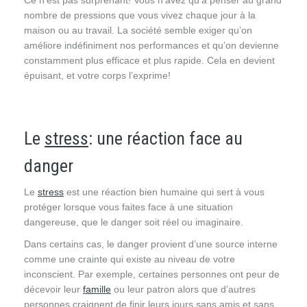
Ce n’est pas surprenant! Vous n’avez qu’à penser au grand
nombre de pressions que vous vivez chaque jour à la
maison ou au travail. La société semble exiger qu’on
améliore indéfiniment nos performances et qu’on devienne
constamment plus efficace et plus rapide. Cela en devient
épuisant, et votre corps l’exprime!
hypnose
bruxelles hypnose bruxelles hypnose bruxelles hypnose
mons
Le
stress
: une réaction face au
danger
Le
stress
est une réaction bien humaine qui sert à vous
protéger lorsque vous faites face à une situation
dangereuse, que le danger soit réel ou imaginaire.
Dans certains cas, le danger provient d’une source interne
comme une crainte qui existe au niveau de votre
inconscient. Par exemple, certaines personnes ont peur de
décevoir leur
famille
ou leur patron alors que d’autres
personnes craignent de finir leurs jours sans amis et sans