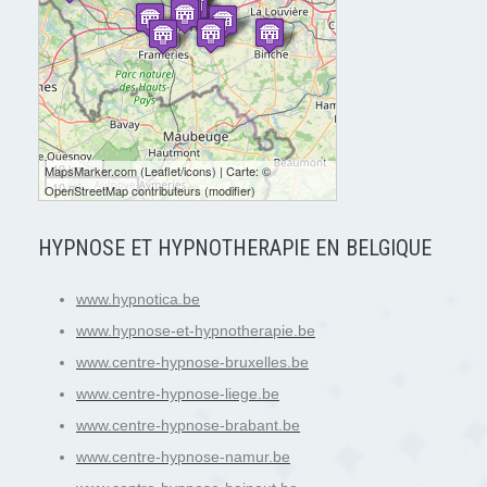
10 km
MapsMarker.com
(
Leaflet
/
icons
) | Carte: ©
10 mi
OpenStreetMap contributeurs
(
modifier
)
HYPNOSE ET HYPNOTHERAPIE EN BELGIQUE
www.hypnotica.be
www.hypnose-et-hypnotherapie.be
www.centre-hypnose-bruxelles.be
www.centre-hypnose-liege.be
www.centre-hypnose-brabant.be
www.centre-hypnose-namur.be