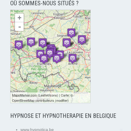
OÙ SOMMES-NOUS SITUÉS ?
chargement de la carte - veuillez patienter...
+
-
10 km
MapsMarker.com
(
Leaflet
/
icons
) | Carte: ©
10 mi
OpenStreetMap contributeurs
(
modifier
)
HYPNOSE ET HYPNOTHERAPIE EN BELGIQUE
www.hypnotica.be