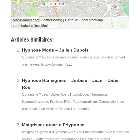
500 m
MapsMarker.com
(
Leaflet
/
icons
) | Carte: ©
OpenStreetMap
1000 ft
contributeurs
(
modifier
)
Articles Similaires:
Hypnose Mons – Julien Dubois
Qui suis-je ? Au sortir de mes études, je ne me suis pas directement
orienté vers la psychologie : j'ai...
Hypnose Harmignies – Jurbise – Jean – Didier
Rosi
Qui suis-je ? Jean-Didier Rosi : Hypnologue, Thérapeute,
Hypnothérapeute, Praticien PNL, Psychopraticien. Consultations en
présentiel et en visioconférence Les chemins...
Maigrissez grace a l’Hypnose
Maigrissez grace a l’Hypnose Avez-vous un problème avec la perte de
poids? 10 lutte contre les dependances les plus courantes...