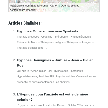
500 m
MapsMarker.com
(
Leaflet
/
icons
) | Carte: ©
OpenStreetMap
1000 ft
contributeurs
(
modifier
)
Articles Similaires:
Hypnose Mons – Françoise Spietaels
Thérapie proposée : Coaching – thérapeute – Hypnothérapeute –
Thérapeute Mons – Thérapeute en ligne – Thérapeutes français –
Thérapie d’adolescent –...
Hypnose Harmignies – Jurbise – Jean – Didier
Rosi
Qui suis-je ? Jean-Didier Rosi : Hypnologue, Thérapeute,
Hypnothérapeute, Praticien PNL, Psychopraticien. Consultations en
présentiel et en visioconférence Les chemins...
L’Hypnose pour l’anxiete est votre derniere
solution?
L’Hypnose pour l’anxiété est votre Dernière Solution? Si vous avez