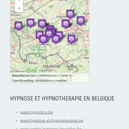
-
10 km
MapsMarker.com
(
Leaflet
/
icons
) | Carte: ©
10 mi
OpenStreetMap contributeurs
(
modifier
)
HYPNOSE ET HYPNOTHERAPIE EN BELGIQUE
www.hypnotica.be
www.hypnose-et-hypnotherapie.be
www.centre-hypnose-bruxelles.be