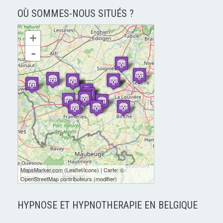
OÙ SOMMES-NOUS SITUÉS ?
chargement de la carte - veuillez patienter...
+
-
10 km
MapsMarker.com
(
Leaflet
/
icons
) | Carte: ©
10 mi
OpenStreetMap contributeurs
(
modifier
)
HYPNOSE ET HYPNOTHERAPIE EN BELGIQUE