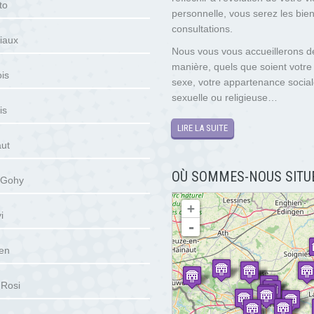
to
personnelle, vous serez les bie
consultations.
iaux
Nous vous vous accueillerons 
manière, quels que soient votre
is
sexe, votre appartenance sociale
sexuelle ou religieuse…
is
LIRE LA SUITE
aut
OÙ SOMMES-NOUS SITU
 Gohy
chargement de la carte - veuillez patienter...
+
i
-
en
 Rosi