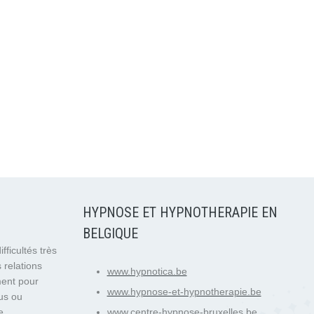
HYPNOSE ET HYPNOTHERAPIE EN
BELGIQUE
fficultés très
 relations
www.hypnotica.be
ment pour
www.hypnose-et-hypnotherapie.be
us ou
e
www.centre-hypnose-bruxelles.be