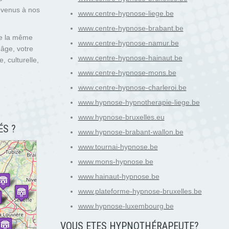
nvenus à nos
www.centre-hypnose-liege.be
www.centre-hypnose-brabant.be
de la même
www.centre-hypnose-namur.be
 âge, votre
www.centre-hypnose-hainaut.be
, culturelle,
www.centre-hypnose-mons.be
www.centre-hypnose-charleroi.be
www.hypnose-hypnotherapie-liege.be
www.hypnose-bruxelles.eu
ÉS ?
www.hypnose-brabant-wallon.be
www.tournai-hypnose.be
www.mons-hypnose.be
www.hainaut-hypnose.be
www.plateforme-hypnose-bruxelles.be
www.hypnose-luxembourg.be
VOUS ETES HYPNOTH
É
RAPEUTE?