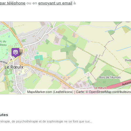
par téléphone
ou en
envoyant un email
à
MapsMarker.com
(
Leaflet
/
icons
) | Carte: ©
OpenStreetMap contributeurs
utes
rapie, de psychothérapie et de sophrologie ne se font que sur...