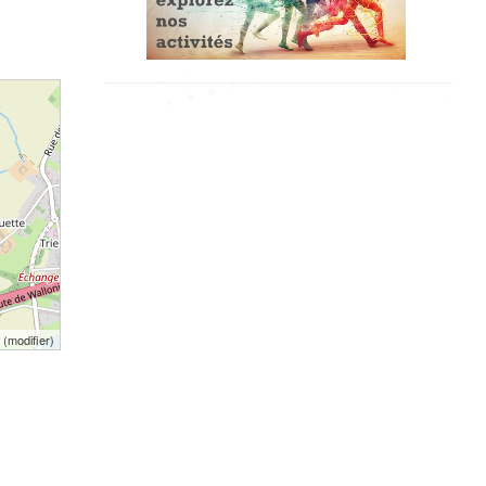
(
modifier
)