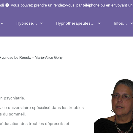
edi
Vous pouvez prendre un rendez-vous
par téléphone
ou en
envoyant un
Hypnose…
Hypnothérapeutes…
Infos…
Hypnose Le Roeulx – Marie-Alice Gohy
n psychiatrie.
ice universitaire spécialisé dans les troubles
les du sommeil.
hoéducation des troubles dépressifs et