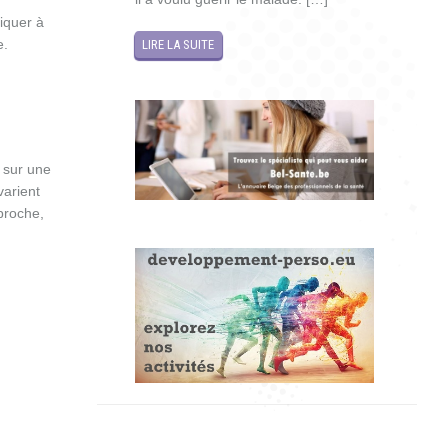
iquer à
e.
LIRE LA SUITE
 sur une
varient
proche,