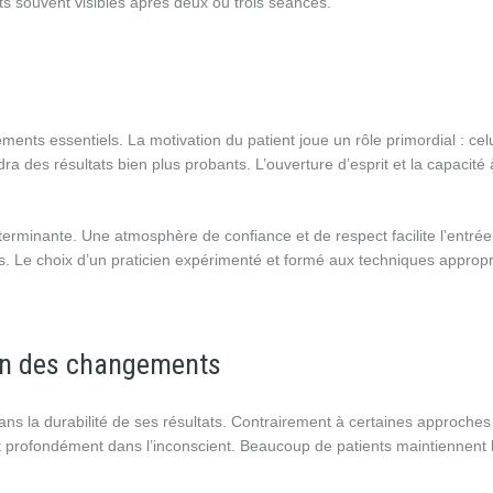
ts souvent visibles après deux ou trois séances.
ents essentiels. La motivation du patient joue un rôle primordial : celu
 des résultats bien plus probants. L’ouverture d’esprit et la capacité 
déterminante. Une atmosphère de confiance et de respect facilite l’entrée
s. Le choix d’un praticien expérimenté et formé aux techniques approp
ion des changements
s la durabilité de ses résultats. Contrairement à certaines approches
nt profondément dans l’inconscient. Beaucoup de patients maintiennent 