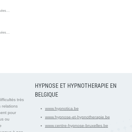
ées....
ées....
HYPNOSE ET HYPNOTHERAPIE EN
BELGIQUE
fficultés très
 relations
www.hypnotica.be
ment pour
www.hypnose-et-hypnotherapie.be
us ou
e
www.centre-hypnose-bruxelles.be