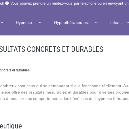
edi
Vous pouvez prendre un rendez-vous
par téléphone
ou en
envoyant un
Hypnose…
Hypnothérapeutes…
Infos…
ÉSULTATS CONCRETS ET DURABLES
oncrets et durables
ombreux sont ceux qui se demandent si elle fonctionne réellement. Au
cience offre des résultats mesurables et durables pour diverses problé
 ou à modifier des comportements, les bénéfices de l’hypnose thérape
eutique