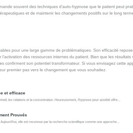
commande souvent des techniques d’auto-hypnose que le patient peut prat
hérapeutiques et de maintenir les changements positifs sur le long term
ifiables pour une large gamme de problématiques. Son efficacité repose
l’activation des ressources internes du patient. Bien que les résultats 
ues confirment son potentiel transformateur. Si vous envisagez cette ap
illeur premier pas vers le changement que vous souhaitez.
e et efficace
il, les relations et la concentration. Heureusement, l’hypnose pour anxiété offre...
ement Prouvés
 Aujourd’hui, elle est reconnue par la recherche scientifique comme une approche...