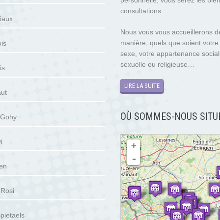
personnelle, vous serez les bie
consultations.
iaux
Nous vous vous accueillerons 
manière, quels que soient votre
is
sexe, votre appartenance sociale
sexuelle ou religieuse…
is
LIRE LA SUITE
aut
OÙ SOMMES-NOUS SITU
 Gohy
chargement de la carte - veuillez patienter...
i
+
-
en
 Rosi
pietaels