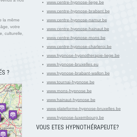
nvenus à nos
www.centre-hypnose-liege.be
www.centre-hypnose-brabant.be
de la même
www.centre-hypnose-namur.be
 âge, votre
www.centre-hypnose-hainaut.be
, culturelle,
www.centre-hypnose-mons.be
www.centre-hypnose-charleroi.be
www.hypnose-hypnotherapie-liege.be
www.hypnose-bruxelles.eu
ÉS ?
www.hypnose-brabant-wallon.be
www.tournai-hypnose.be
www.mons-hypnose.be
www.hainaut-hypnose.be
www.plateforme-hypnose-bruxelles.be
www.hypnose-luxembourg.be
VOUS ETES HYPNOTH
É
RAPEUTE?