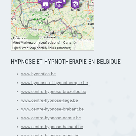
10 km
MapsMarker.com
(
Leaflet
/
icons
) | Carte: ©
10 mi
OpenStreetMap contributeurs
(
modifier
)
HYPNOSE ET HYPNOTHERAPIE EN BELGIQUE
www.hypnotica.be
www.hypnose-et-hypnotherapie.be
www.centre-hypnose-bruxelles.be
www.centre-hypnose-liege.be
www.centre-hypnose-brabant.be
www.centre-hypnose-namur.be
www.centre-hypnose-hainaut.be
www.centre-hypnose-mons.be