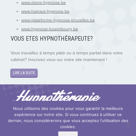
www.mons-hypnose.be
www.hainaut-hypnose.be
www.plateforme-hypnose-bruxelles.be
www.hypnose-luxembourg.be
VOUS ETES HYPNOTH
É
RAPEUTE?
Vous travaillez à temps plein ou à temps partiel dans votre
cabinet? Inscrivez vous sur notre site maintenant !
LIRE LA SUITE
Nous utilisons des cookies pour vous garantir la meilleure
expérience sur notre site. Si vous continuez à utiliser ce
Copyright © 2026
Hypnose et Hypnothérapie Mons
. Tous droits
dernier, nous considérerons que vous acceptez l'utilisation des
réservés.
cookies.
Privium – Des services qui soutiennent vos soins. Pour psychologues,
psychotherapeutes et hypnotherapeutes.