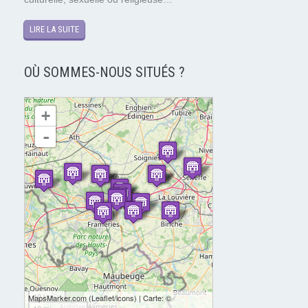
LIRE LA SUITE
OÙ SOMMES-NOUS SITUÉS ?
chargement de la carte - veuillez patienter...
+
-
10 km
MapsMarker.com
(
Leaflet
/
icons
) | Carte: ©