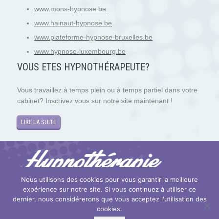
www.mons-hypnose.be
www.hainaut-hypnose.be
www.plateforme-hypnose-bruxelles.be
www.hypnose-luxembourg.be
VOUS ETES HYPNOTH
É
RAPEUTE?
Vous travaillez à temps plein ou à temps partiel dans votre
cabinet? Inscrivez vous sur notre site maintenant !
LIRE LA SUITE
Nous utilisons des cookies pour vous garantir la meilleure
expérience sur notre site. Si vous continuez à utiliser ce
Copyright © 2026
Hypnose et Hypnothérapie Mons
. Tous droits
dernier, nous considérerons que vous acceptez l'utilisation des
réservés.
cookies.
Privium – Des services qui soutiennent vos soins. Pour psychologues,