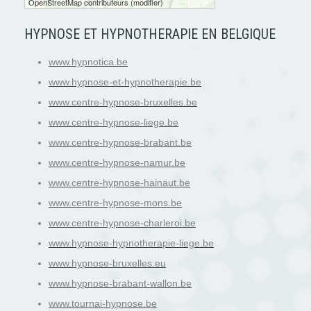
10 mi
OpenStreetMap contributeurs
(
modifier
)
HYPNOSE ET HYPNOTHERAPIE EN BELGIQUE
www.hypnotica.be
www.hypnose-et-hypnotherapie.be
www.centre-hypnose-bruxelles.be
www.centre-hypnose-liege.be
www.centre-hypnose-brabant.be
www.centre-hypnose-namur.be
www.centre-hypnose-hainaut.be
www.centre-hypnose-mons.be
www.centre-hypnose-charleroi.be
www.hypnose-hypnotherapie-liege.be
www.hypnose-bruxelles.eu
www.hypnose-brabant-wallon.be
www.tournai-hypnose.be